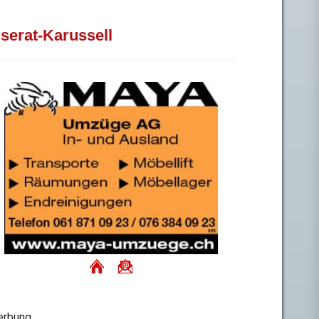
nserat-Karussell
rbung