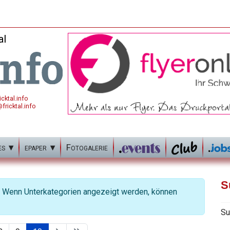
al
cktal.info
fricktal.info
es
epaper
Fotogalerie
S
e. Wenn Unterkategorien angezeigt werden, können
Su