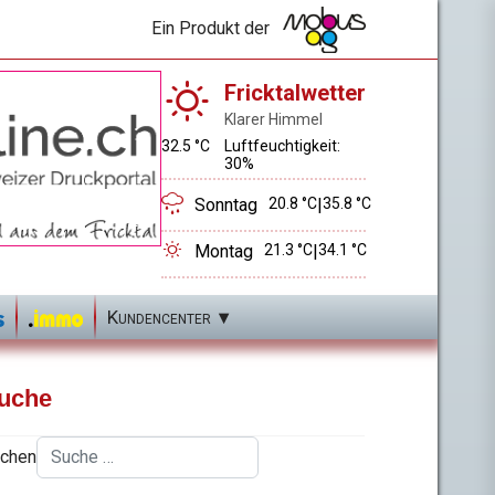
Ein Produkt der
Fricktalwetter
Klarer Himmel
32.5 °C
Luftfeuchtigkeit:
30%
Sonntag
20.8 °C
|
35.8 °C
Montag
21.3 °C
|
34.1 °C
Kundencenter
uche
chen