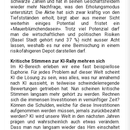
schwarze Zahlen und hat in seinen Geschäftsfeldern
wieder mehr Nachfrage, was den Erholungsmodus
unterstützt. Die Aktie hat sich zwar kräftig von den
Tiefstständen erholt, birgt aber aus meiner Sicht
weiterhin einiges Potential und fristet ein
«Mauerblümchendasein». Trotz viel Potenzial darf
man die wirtschaftlichen und politischen Risiken
(Basel Stadt gehört rund 37 %) nicht ausser Acht
lassen, weshalb es nur eine Beimischung in einem
risikofähigeren Depot darstellen darf.
Kritische Stimmen zur KI-Rally mehren sich
Im KI-Bereich erleben wir eine fast beispiellose
Euphorie. Für jedes Problem auf dieser Welt scheint
KI die Lösung zu sein, was alles, was nur annähernd
nach KI aussieht, in teilweise schwindelerregende
Bewertungen getrieben hat. Nun scheinen kritische
Stimmen langsam mehr gehört zu werden. Rechnen
sich die immensen Investitionen in vernünftiger Zeit?
Können die Schulden, welche für diese Investitionen
aufgenommen werden müssen, jemals zurückbezahlt
werden? KI wird unsere Welt in den nächsten Jahren
prägen und wahrscheinlich auch etwas verändern.
Dass man nun langsam wieder das Hirn einschaltet