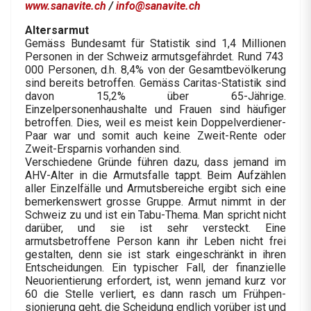
www.sanavite.ch
/
info@sanavite.ch
Altersarmut
Gemäss Bundesamt für Statistik sind 1,4 Millionen
Personen in der Schweiz armutsgefährdet. Rund 743
000 Personen, d.h. 8,4% von der Gesamtbevölkerung
sind bereits betroffen. Gemäss Caritas-Statistik sind
davon 15,2% über 65-Jährige.
Einzelpersonenhaushalte und Frauen sind häufiger
betroffen. Dies, weil es meist kein Doppelverdiener-
Paar war und somit auch keine Zweit-Rente oder
Zweit-Ersparnis vorhanden sind.
Verschiedene Gründe führen dazu, dass jemand im
AHV-Alter in die Armutsfalle tappt. Beim Aufzählen
aller Einzelfälle und Armutsbereiche ergibt sich eine
bemerkenswert grosse Gruppe. Armut nimmt in der
Schweiz zu und ist ein Tabu-Thema. Man spricht nicht
darüber, und sie ist sehr versteckt. Eine
armutsbetroffene Person kann ihr Leben nicht frei
gestalten, denn sie ist stark eingeschränkt in ihren
Entscheidungen. Ein typischer Fall, der finanzielle
Neuorientierung erfordert, ist, wenn jemand kurz vor
60 die Stelle verliert, es dann rasch um Frühpen­
sionierung geht, die Scheidung endlich vorüber ist und