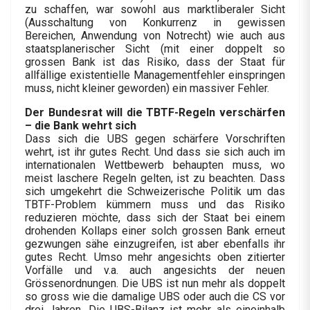
zu schaffen, war sowohl aus marktliberaler Sicht
(Ausschaltung von Konkurrenz in gewissen
Bereichen, Anwendung von Notrecht) wie auch aus
staatsplanerischer Sicht (mit einer doppelt so
grossen Bank ist das Risiko, dass der Staat für
allfällige existentielle Managementfehler einspringen
muss, nicht kleiner geworden) ein massiver Fehler.
Der Bundesrat will die TBTF-Regeln verschärfen
– die Bank wehrt sich
Dass sich die UBS gegen schärfere Vorschriften
wehrt, ist ihr gutes Recht. Und dass sie sich auch im
internationalen Wettbewerb behaupten muss, wo
meist laschere Regeln gelten, ist zu beachten. Dass
sich umgekehrt die Schweizerische Politik um das
TBTF-Problem kümmern muss und das Risiko
reduzieren möchte, dass sich der Staat bei einem
drohenden Kollaps einer solch grossen Bank erneut
gezwungen sähe einzugreifen, ist aber ebenfalls ihr
gutes Recht. Umso mehr angesichts oben zitierter
Vorfälle und v.a. auch angesichts der neuen
Grössenordnungen. Die UBS ist nun mehr als doppelt
so gross wie die damalige UBS oder auch die CS vor
drei Jahren. Die UBS-Bilanz ist mehr als eineinhalb