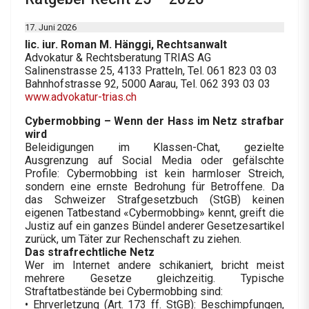
17. Juni 2026
lic. iur. Roman M. Hänggi, Rechtsanwalt
Advokatur & Rechtsberatung TRIAS AG
Salinenstrasse 25, 4133 Pratteln, Tel. 061 823 03 03
Bahnhofstrasse 92, 5000 Aarau, Tel. 062 393 03 03
www.advokatur-trias.ch
Cybermobbing – Wenn der Hass im Netz strafbar
wird
Beleidigungen im Klassen-Chat, gezielte
Ausgrenzung auf Social Media oder gefälschte
Profile: Cybermobbing ist kein harmloser Streich,
sondern eine ernste Bedrohung für Betroffene. Da
das Schweizer Strafgesetzbuch (StGB) keinen
eigenen Tatbestand «Cybermobbing» kennt, greift die
Justiz auf ein ganzes Bündel anderer Gesetzesartikel
zurück, um Täter zur Rechenschaft zu ziehen.
Das strafrechtliche Netz
Wer im Internet andere schikaniert, bricht meist
mehrere Gesetze gleichzeitig. Typische
Straftatbestände bei Cybermobbing sind:
• Ehrverletzung (Art. 173 ff. StGB): Beschimpfungen,