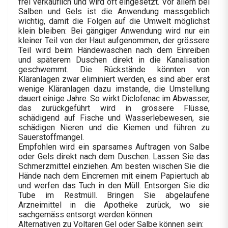
frei verkäuflich und wird oft eingesetzt. Vor allem bei
Salben und Gels ist die Anwendung massgeblich
wichtig, damit die Folgen auf die Umwelt möglichst
klein bleiben: Bei gängiger Anwendung wird nur ein
kleiner Teil von der Haut aufgenommen, der grössere
Teil wird beim Händewaschen nach dem Einreiben
und späterem Duschen direkt in die Kanalisation
geschwemmt. Die Rückstände könnten von
Kläranlagen zwar eliminiert werden, es sind aber erst
wenige Kläranlagen dazu imstande, die Umstellung
dauert einige Jahre. So wirkt Diclofenac im Abwasser,
das zurückgeführt wird in grössere Flüsse,
schädigend auf Fische und Wasserlebewesen, sie
schädigen Nieren und die Kiemen und führen zu
Sauerstoffmangel.
Empfohlen wird ein sparsames Auftragen von Salbe
oder Gels direkt nach dem Duschen. Lassen Sie das
Schmerzmittel einziehen. Am besten wischen Sie die
Hände nach dem Eincremen mit einem Papiertuch ab
und werfen das Tuch in den Müll. Entsorgen Sie die
Tube im Restmüll. Bringen Sie abgelaufene
Arzneimittel in die Apotheke zurück, wo sie
sachgemäss entsorgt werden können.
Alternativen zu Voltaren Gel oder Salbe können sein: