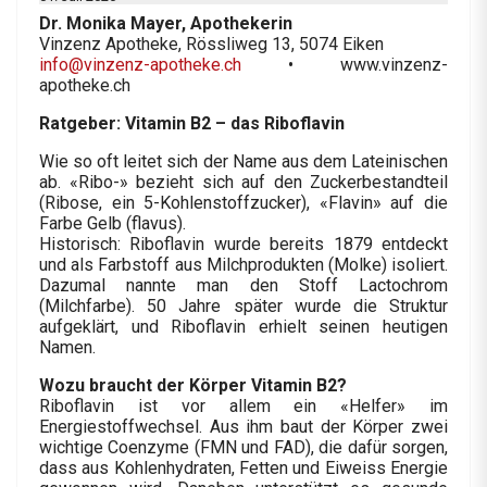
Dr. Monika Mayer, Apothekerin
Vinzenz Apotheke, Rössliweg 13, 5074 Eiken
info@vinzenz-apotheke.ch
• www.vinzenz-
apotheke.ch
Ratgeber: Vitamin B2 – das Riboflavin
Wie so oft leitet sich der Name aus dem Lateinischen
ab. «Ribo-» bezieht sich auf den Zuckerbestandteil
(Ribose, ein 5-Kohlenstoffzucker), «Flavin» auf die
Farbe Gelb (flavus).
Historisch: Riboflavin wurde bereits 1879 entdeckt
und als Farbstoff aus Milchprodukten (Molke) isoliert.
Dazumal nannte man den Stoff Lactochrom
(Milchfarbe). 50 Jahre später wurde die Struktur
aufgeklärt, und Riboflavin erhielt seinen heutigen
Namen.
Wozu braucht der Körper Vitamin B2?
Riboflavin ist vor allem ein «Helfer» im
Energiestoffwechsel. Aus ihm baut der Körper zwei
wichtige Coenzyme (FMN und FAD), die dafür sorgen,
dass aus Kohlenhydraten, Fetten und Eiweiss Energie