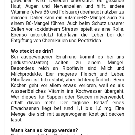
gewonnen wird. Daneben unterstützt es gesunde
Haut, Augen und Nervenzellen und hilft, andere
Vitamine (etwa B6 und Folsäure) überhaupt nutzbar zu
machen. Daher kann ein Vitamin-B2-Mangel auch zu
einem B6-Mangel führen. Auch beim Schutz unserer
Zellen vor «oxidativem Stress» spielt es eine Rolle.
Ebenso unterstützt Riboflavin die Leber bei der
Entgiftung von Chemikalien und Pestiziden.
Wo steckt es drin?
Bei ausgewogener Ernährung kommt es bei uns
(Industriestaaten) selten zu einem Mangel.
Besonders reich an Riboflavin sind Milch und
Milchprodukte, Eier, mageres Fleisch und Leber.
Riboflavin ist hitzestabil, aber lichtempfindlich. Beim
Kochen geht vor allem etwas verloren, weil es als
wasserlösliches Vitamin ins Kochwasser übergeht.
Wer dieses für Suppen oder Saucen mitverwendet,
erhält davon mehr. Der tägliche Bedarf eines
Erwachsenen liegt bei rund 1,1 bis 1,6 mg. Eine
Menge, die sich mit ausgewogener Kost gut decken
lässt.
Wann kann es knapp werden?