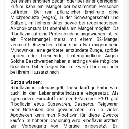
Bei einem erhöhten Bedarf oder bei einer geringeren
Zufuhr kann ein Mangel bei bestimmten Personen
auftreten. Bei rein pflanzlicher Ernährung ohne
Milchprodukte (vegan), in der Schwangerschaft und
Stillzeit, im höheren Alter sowie bei regelmässigem
Alkoholkonsum ist ebenfalls ein Mangel möglich. Da
Riboflavin auf eine Proteinbindung angewiesen ist, ist
ein Proteinmangel meist mit einem B2-Mangel
verknüpft. Anzeichen dafür sind etwa eingerissene
Mundwinkel, eine gerötete, entzündete Zunge, spröde
Lippen oder brennende, lichtempfindliche Augen.
Solche Beschwerden haben allerdings viele mögliche
Ursachen. Daher fragen Sie im Zweifel bei uns oder
bei ihrem Hausarzt nach.
Gut zu wissen:
Riboflavin ist intensiv gelb. Diese kräftige Farbe wird
auch in der Lebensmittelindustrie eingesetzt. Als
«gesunder» Farbstoff mit der E-Nummer E101 gibt
Riboflavin etwa Süsswaren, Desserts, Teigwaren
oder Getränken den gewünschten Ton. In vielen
Apotheken kann man Riboflavin für diese Zwecke
kaufen. In höherer Dosierung wird Riboflavin ärztlich
zur Vorbeugung von Migräne eingesetzt. Ein