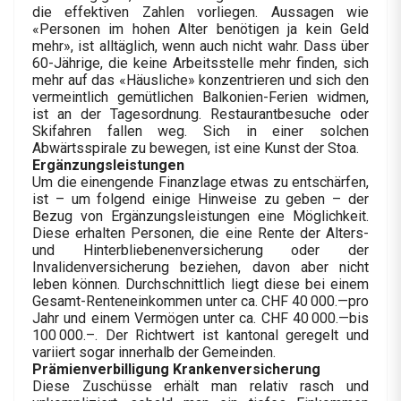
die effektiven Zahlen vorliegen. Aussagen wie
«Personen im hohen Alter benötigen ja kein Geld
mehr», ist alltäglich, wenn auch nicht wahr. Dass über
60-Jährige, die keine Arbeitsstelle mehr finden, sich
mehr auf das «Häusliche» konzentrieren und sich den
vermeintlich gemütlichen Bal­ko­nien-­Ferien widmen,
ist an der Tagesordnung. Restaurantbesuche oder
Skifahren fallen weg. Sich in einer solchen
Abwärtsspirale zu bewegen, ist eine Kunst der Stoa.
Ergänzungsleistungen
Um die einengende Finanzlage etwas zu entschärfen,
ist – um folgend einige Hinweise zu geben – der
Bezug von Ergänzungsleistungen eine Möglichkeit.
Diese erhalten Personen, die eine Rente der Alters-
und Hinterbliebenenversicherung oder der
Invalidenversicherung beziehen, davon aber nicht
leben können. Durchschnittlich liegt diese bei einem
Gesamt-Renteneinkommen unter ca. CHF 40 000.—pro
Jahr und einem Vermögen unter ca. CHF 40 000.—bis
100 000.–. Der Richtwert ist kantonal geregelt und
variiert sogar innerhalb der Gemeinden.
Prämienverbilligung Krankenversicherung
Diese Zuschüsse erhält man relativ rasch und