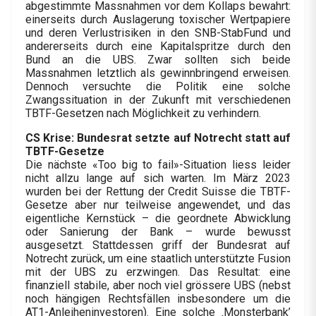
abgestimmte Massnahmen vor dem Kollaps bewahrt:
einerseits durch Auslagerung toxischer Wertpapiere
und deren Verlustrisiken in den SNB-StabFund und
andererseits durch eine Kapitalspritze durch den
Bund an die UBS. Zwar sollten sich beide
Massnahmen letztlich als gewinnbringend erweisen.
Dennoch versuchte die Politik eine solche
Zwangssituation in der Zukunft mit verschiedenen
TBTF-Gesetzen nach Möglichkeit zu verhindern.
CS Krise: Bundesrat setzte auf Notrecht statt auf
TBTF-Gesetze
Die nächste «Too big to fail»-Situation liess leider
nicht allzu lange auf sich warten. Im März 2023
wurden bei der Rettung der Credit Suisse die TBTF-
Gesetze aber nur teilweise angewendet, und das
eigentliche Kernstück – die geordnete Abwicklung
oder Sanierung der Bank – wurde bewusst
ausgesetzt. Stattdessen griff der Bundesrat auf
Notrecht zurück, um eine staatlich unterstützte Fusion
mit der UBS zu erzwingen. Das Resultat: eine
finanziell stabile, aber noch viel grössere UBS (nebst
noch hängigen Rechtsfällen insbesondere um die
AT1-Anleiheninvestoren). Eine solche ‚Monsterbank’