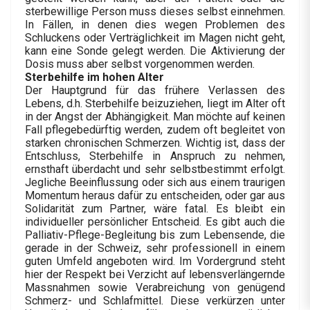
sterbewillige Person muss dieses selbst einnehmen.
In Fällen, in denen dies wegen Problemen des
Schluckens oder Verträglichkeit im Magen nicht geht,
kann eine Sonde gelegt werden. Die Aktivierung der
Dosis muss aber selbst vorgenommen werden.
Sterbehilfe im hohen Alter
Der Hauptgrund für das frühere Verlassen des
Lebens, d.h. Sterbehilfe beizuziehen, liegt im Alter oft
in der Angst der Abhängigkeit. Man möchte auf keinen
Fall pflegebedürftig werden, zudem oft begleitet von
starken chronischen Schmerzen. Wichtig ist, dass der
Entschluss, Sterbehilfe in Anspruch zu nehmen,
ernsthaft überdacht und sehr selbstbestimmt erfolgt.
Jegliche Beeinflussung oder sich aus einem traurigen
Momentum heraus dafür zu entscheiden, oder gar aus
Solidarität zum Partner, wäre fatal. Es bleibt ein
individueller persönlicher Entscheid. Es gibt auch die
Palliativ-Pflege-Begleitung bis zum Lebensende, die
gerade in der Schweiz, sehr professionell in einem
guten Umfeld angeboten wird. Im Vordergrund steht
hier der Respekt bei Verzicht auf lebensverlängernde
Massnahmen sowie Verabreichung von genügend
Schmerz- und Schlafmittel. Diese verkürzen unter