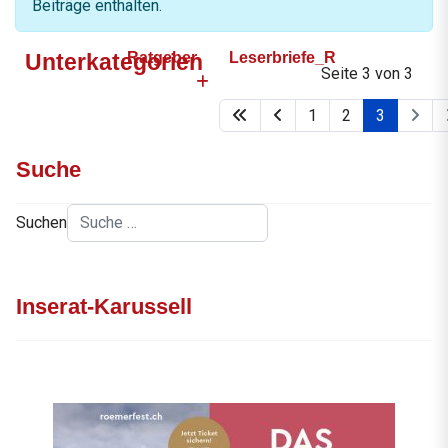
Beiträge enthalten.
Unterkategorien
Ratgeber
Leserbriefe_R
Seite 3 von 3
1
2
3
Suche
Suchen
Inserat-Karussell