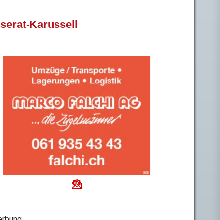
nserat-Karussell
rbung