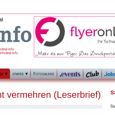
al
cktal.info
fricktal.info
es
epaper
Fotogalerie
ht vermehren (Leserbrief)
S
Su