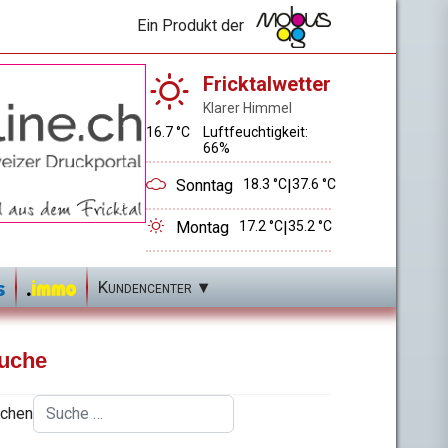
Ein Produkt der
Fricktalwetter
Klarer Himmel
16.7 °C
Luftfeuchtigkeit:
66%
Sonntag
18.3 °C
|
37.6 °C
Montag
17.2 °C
|
35.2 °C
Kundencenter
uche
chen