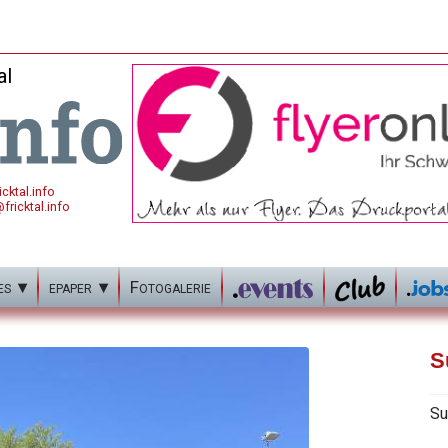
al
cktal.info
fricktal.info
es
epaper
Fotogalerie
S
Su