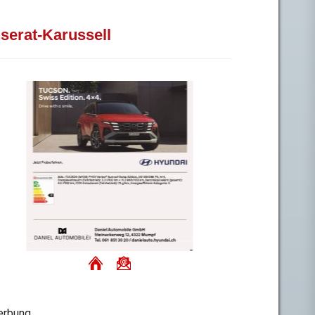
nserat-Karussell
rbung