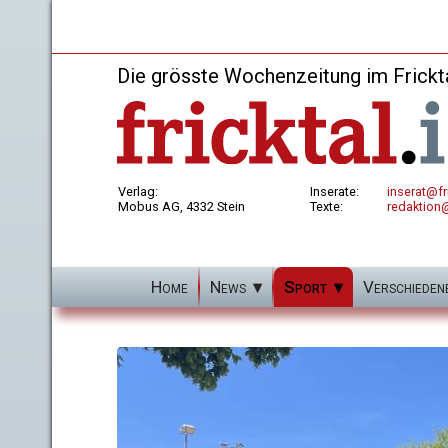
Die grösste Wochenzeitung im Frickt
Verlag:
Inserate:
inserat@fri
Mobus AG, 4332 Stein
Texte:
redaktion@
Home
News
Sport
Verschieden