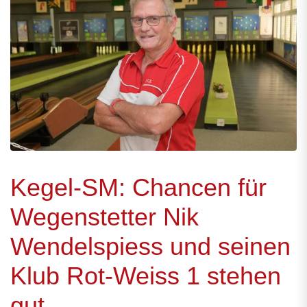
Kegel-SM: Chancen für
Wegenstetter Nik
Wendelspiess und seinen
Klub Rot-Weiss 1 stehen
gut