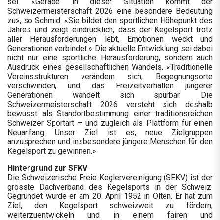
sei. «Gerade in dieser Situation kommt der
Schweizermeisterschaft 2026 eine besondere Bedeutung
zu», so Schmid. «Sie bildet den sportlichen Höhepunkt des
Jahres und zeigt eindrücklich, dass der Kegelsport trotz
aller Herausforderungen lebt, Emotionen weckt und
Generationen verbindet.» Die aktuelle Entwicklung sei dabei
nicht nur eine sportliche Herausforderung, sondern auch
Ausdruck eines gesellschaftlichen Wandels. «Traditionelle
Vereinsstrukturen verändern sich, Begegnungsorte
verschwinden, und das Freizeitverhalten jüngerer
Generationen wandelt sich spürbar. Die
Schweizermeisterschaft 2026 versteht sich deshalb
bewusst als Standortbestimmung einer traditionsreichen
Schweizer Sportart – und zugleich als Plattform für einen
Neuanfang. Unser Ziel ist es, neue Zielgruppen
anzusprechen und insbesondere jüngere Menschen für den
Kegelsport zu gewinnen.»
Hintergrund zur SFKV
Die Schweizerische Freie Keglervereinigung (SFKV) ist der
grösste Dachverband des Kegelsports in der Schweiz.
Gegründet wurde er am 20. April 1952 in Olten. Er hat zum
Ziel, den Kegelsport schweizweit zu fördern,
weiterzuentwickeln und in einem fairen und