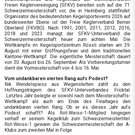
Freien Keglervereinigung (SFKV) bereiten sich auf die 71.
Schweizermeisterschaft vor, die in Heimberg stattfindet.
Organisator des bedeutendsten Kegelsportevents 2026 auf
bundesweiter Ebene ist der Freie Keglerverband Berner
Oberland (FKVBO). Nach 1991, 2001, 2011, 2012, 2016,
2018 und 2023 managt der SFKV-Unterverband die
Schweizermeisterschaft heuer zum achten Mal. Die
Wettkämpfe im Kegelsportzentrum Rössli starten am 29.
August mit einer Eröffnungsfeier und dem traditionellen
Kantone-Wettkampf. Die eigentliche Meisterschaft dauert
von 30. August bis 26. September. Als Vorbereitungsturnier
dient die Vormeisterschaft von 4. bis 16. Mai.
Vom undankbaren vierten Rang aufs Podest?
Nik Wendelspiess aus Wegenstetten zählt zu den
Hoffnungsträgern des SFKV-Unterverbandes Fricktal.
Letztes Jahr belegte er sowohl nach dem Meisterschafts-
Wettkampf als auch am Ende des Finaltages den
undankbaren vierten Rang. Ob er es dieses Jahr aufs
Podest schafft? Als Rot-Weiss-1-Mitglied hingegen
verhalf er seinem Kegelklub zum Schweizermeistertitel.
Rot-Weiss-1 gewann die Schweizermeisterschaft der A-
Klubs zum zweiten Mal in Folge.