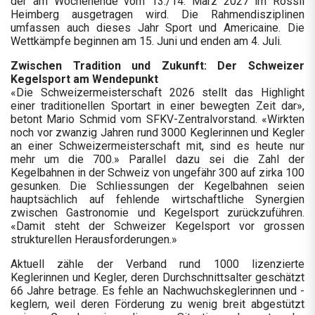
der am Wochenende vom 13./14. März 2027 im Rössli
Heimberg ausgetragen wird. Die Rahmendisziplinen
umfassen auch dieses Jahr Sport und Americaine. Die
Wettkämpfe beginnen am 15. Juni und enden am 4. Juli.
Zwischen Tradition und Zukunft: Der Schweizer
Kegelsport am Wendepunkt
«Die Schweizermeisterschaft 2026 stellt das Highlight
einer traditionellen Sportart in einer bewegten Zeit dar»,
betont Mario Schmid vom SFKV-Zentralvorstand. «Wirkten
noch vor zwanzig Jahren rund 3000 Keglerinnen und Kegler
an einer Schweizermeisterschaft mit, sind es heute nur
mehr um die 700.» Parallel dazu sei die Zahl der
Kegelbahnen in der Schweiz von ungefähr 300 auf zirka 100
gesunken. Die Schliessungen der Kegelbahnen seien
hauptsächlich auf fehlende wirtschaftliche Synergien
zwischen Gastronomie und Kegelsport zurückzuführen.
«Damit steht der Schweizer Kegelsport vor grossen
strukturellen Herausforderungen.»
Aktuell zähle der Verband rund 1000 lizenzierte
Keglerinnen und Kegler, deren Durchschnittsalter geschätzt
66 Jahre betrage. Es fehle an Nachwuchskeglerinnen und -
keglern, weil deren Förderung zu wenig breit abgestützt