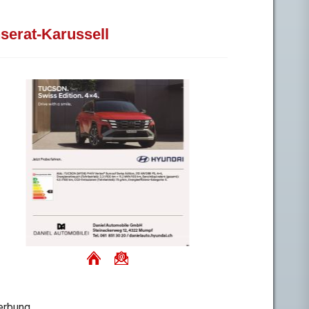
nserat-Karussell
rbung