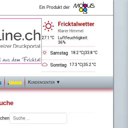
Ein Produkt der
Fricktalwetter
Klarer Himmel
27.1 °C
Luftfeuchtigkeit:
36%
Samstag
18.2 °C
|
33.8 °C
Sonntag
17.3 °C
|
35.2 °C
Kundencenter
uche
chen