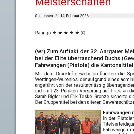
Meisterschaften
Schiessen
14. Februar 2026
Ratings
(0)
(wr) Zum Auftakt der 32. Aargauer M
bei der Elite überraschend Buchs (Gew
Fahrwangen (Pistole) die Kantonaltit
Mit dem Druckluftgewehr profitierten die S
Wettingen-Würenlos, der aufgrund eines adminis
angeführt von der resultatmässig überragenden
sich mit 23 Punkten Vorsprung auf Frick an d
Sarah Bigler und Erik Teske. Bronze sicherte s
Der Gruppentitel bei den älteren Gewehrschütze
Fahrwangen 
In der Pistole
Titelverteidi
Fahrwangen mit