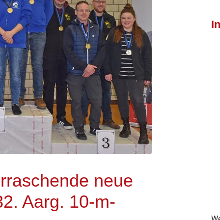
I
erraschende neue
2. Aarg. 10-m-
We