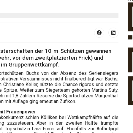
eisterschaften der 10-m-Schützen gewannen
ehr; vor dem zweitplatzierten Frick) und
el im Gruppenwettkampf.
portschützen Buchs von der Absenz des Seriensiegers
trativen Versäumnisses nicht finalberechtigt war. Buchs,
 Christiane Keller, nützte die Chance rigoros und setzte
ie Spitze. Weiter zum Siegerteam gehörten Martina Suty,
ich mit 1,8 Zählern Reserve die Sportschützen Murgenthal.
n mit Auflage ging erneut an Zufikon.
mit Frauenpower
nkonkurrenz schien Kölliken bei Wettkampfhälfte auf die
gung zuzusteuern. Aber in der zweiten Hälfte trumpfte
 Topschützin Lara Furrer auf. Ebenfalls zur Aufholjagd