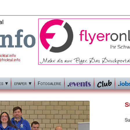
al
cktal.info
fricktal.info
es
epaper
Fotogalerie
S
Su