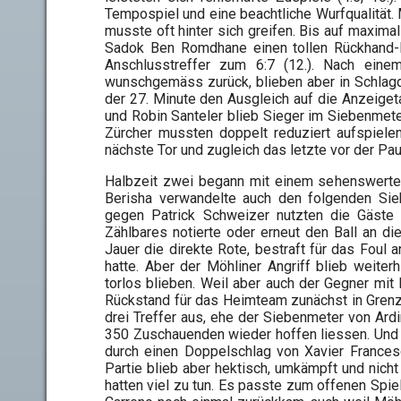
Tempospiel und eine beachtliche Wurfqualität. 
musste oft hinter sich greifen. Bis auf maximal 
Sadok Ben Romdhane einen tollen Rückhand-B
Anschlusstreffer zum 6:7 (12.). Nach eine
wunschgemäss zurück, blieben aber in Schlagd
der 27. Minute den Ausgleich auf die Anzeiget
und Robin Santeler blieb Sieger im Siebenmete
Zürcher mussten doppelt reduziert aufspiele
nächste Tor und zugleich das letzte vor der Pa
Halbzeit zwei begann mit einem sehenswerten
Berisha verwandelte auch den folgenden Sieb
gegen Patrick Schweizer nutzten die Gäste 
Zählbares notierte oder erneut den Ball an die
Jauer die direkte Rote, bestraft für das Foul a
hatte. Aber der Möhliner Angriff blieb weiterh
torlos blieben. Weil aber auch der Gegner mit
Rückstand für das Heimteam zunächst in Grenze
drei Treffer aus, ehe der Siebenmeter von Ar
350 Zuschauenden wieder hoffen liessen. Und 
durch einen Doppelschlag von Xavier Francesc
Partie blieb aber hektisch, umkämpft und nicht
hatten viel zu tun. Es passte zum offenen Spie