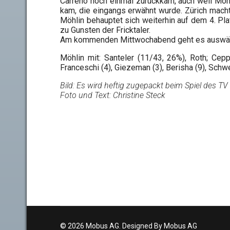
Carreno noch einmal zurückkam, auch weil Möhl
kam, die eingangs erwähnt wurde. Zürich macht
Möhlin behauptet sich weiterhin auf dem 4. Pla
zu Gunsten der Fricktaler.
Am kommenden Mittwochabend geht es auswärt
Möhlin mit: Santeler (11/43, 26%), Roth; Cepp
Franceschi (4), Giezeman (3), Berisha (9), Schw
Bild: Es wird heftig zugepackt beim Spiel des T
Foto und Text: Christine Steck
© 2026 Mobus AG. Designed By Mobus AG