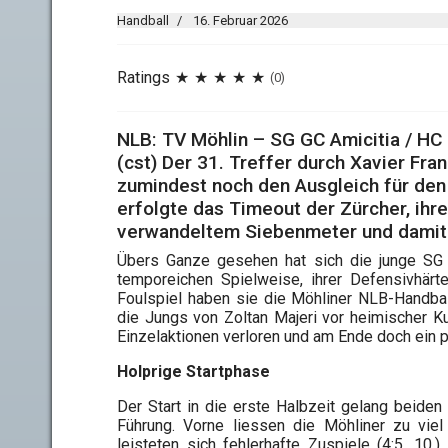
Handball
16. Februar 2026
Ratings
(0)
NLB: TV Möhlin – SG GC Amicitia / HC
(cst) Der 31. Treffer durch Xavier Fr
zumindest noch den Ausgleich für den
erfolgte das Timeout der Zürcher, ihr
verwandeltem Siebenmeter und damit 
Übers Ganze gesehen hat sich die junge SG G
temporeichen Spielweise, ihrer Defensivhärt
Foulspiel haben sie die Möhliner NLB-Handbal
die Jungs von Zoltan Majeri vor heimischer K
Einzelaktionen verloren und am Ende doch ein p
Holprige Startphase
Der Start in die erste Halbzeit gelang beiden
Führung. Vorne liessen die Möhliner zu viel
leisteten sich fehlerhafte Zuspiele (4:5, 10.