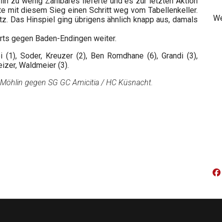
in zu wenig Zählbares lieferte und es zur letzten Aktion
e mit diesem Sieg einen Schritt weg vom Tabellenkeller.
We
tz. Das Hinspiel ging übrigens ähnlich knapp aus, damals
s gegen Baden-Endingen weiter.
i (1), Soder, Kreuzer (2), Ben Romdhane (6), Grandi (3),
eizer, Waldmeier (3).
V Möhlin gegen SG GC Amicitia / HC Küsnacht.