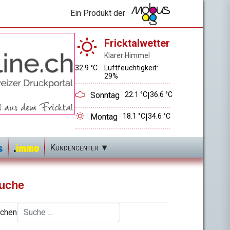
Ein Produkt der
Fricktalwetter
Klarer Himmel
32.9 °C
Luftfeuchtigkeit:
29%
Sonntag
22.1 °C
|
36.6 °C
Montag
18.1 °C
|
34.6 °C
Kundencenter
uche
chen