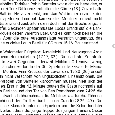
Möhlins Torhüter Robin Santeler war nicht zu beneiden, er
drei Tore Differenz enteilten die Gäste (13.). Zuvor hatte
all im Netz versenkt, und Jan Waldmeier erzielte den
m späteren Timeout kamen die Möhliner erneut nicht
istanz und zauberten dann doch, mit der Brechstange, in
afel. Sekunden später musste Lucas Grandi auf die Bank,
rduell gegen Valentin Baer. Und es kam noch besser, die
n. Aber die gute Ausgangslage verstrich ungenutzt, das
use erzielte Louis Beeli für GC zum 15:16-Pausenstand.
 Waldmeier-Flügeltor: Ausgleich! Und Neuzugang Ardin
enmeter makellos (17:17, 32.). Die nächste Zeitstrafe
für zwei Gegentore, derweil Möhlins Offensive wenig
 Zürcher verlor. In der 36. Spielminute kassierte Marius
n Möhlins Finn Kreuzer, der zuvor das 19:20 (36.) erzielt
in nicht verschont von unglücklichen Einzelaktionen, die
 Paraden von Santeler klarkommen musste, hielt sich der
n. Erst in der 42. Minute bauten die Gäste nochmals auf
din Berisha und das Tor von Ben Romdhane zum 24:25 die
tatsächlich übernahmen die Möhliner wieder die Führung,
hi und den Treffer durch Lucas Grandi (28:26, 49.). Die
 ohne Klamauk unter den Spielern, und die Schiedsrichter
lverlauf, dass die junge Truppe des jungen Trainers Oscar