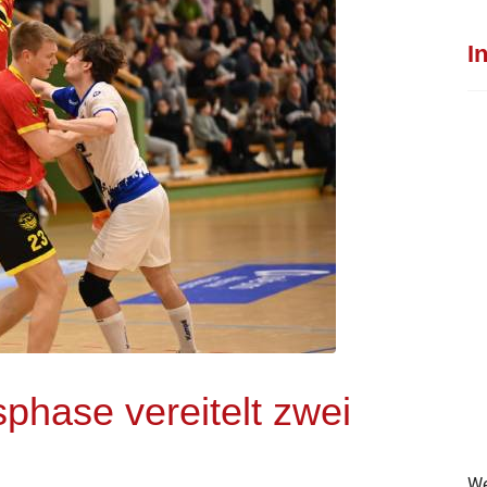
I
phase vereitelt zwei
We