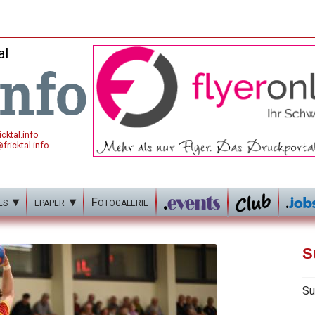
al
cktal.info
fricktal.info
es
epaper
Fotogalerie
S
Su