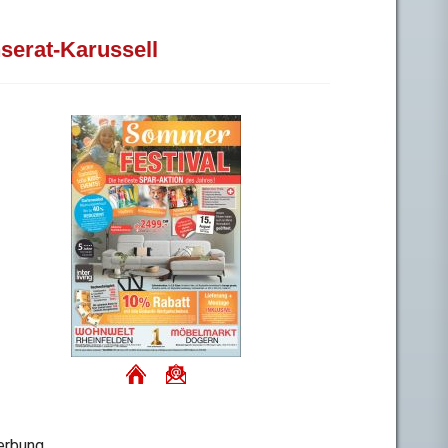
nserat-Karussell
rbung