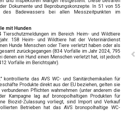
nen und Inspektoren Mängel festgestellt. Diese betrafen
ät der Dokumente und Beprobungskonzepte. In 51 von 55
ät des Badewassers bei allen Messzeitpunkten im
le mit Hunden
94 Tierschutzmeldungen im Bereich Heim- und Wildtiere
ahr. 158 Heim- und Wildtiere hat der Veterinärdienst
denen Hunde Menschen oder Tiere verletzt haben oder als
nsgesamt zurückgegangen (834 Vorfälle im Jahr 2024, 795
bei denen ein Hund einen Menschen verletzt hat, ist jedoch
12 Vorfälle im Berichtsjahr).
kontrollierte das AVS WC- und Sanitärchemikalien für
chäfte Produkte direkt aus der EU beziehen, gelten sie
it verbundenen Pflichten wahrnehmen (unter anderem die
der Kampagne lag auf bronopolhaltigen Produkten für
ine Biozid-Zulassung vorliegt, sind Import und Verkauf
rollierten Betrieben hat das AVS bronopolhaltige WC-