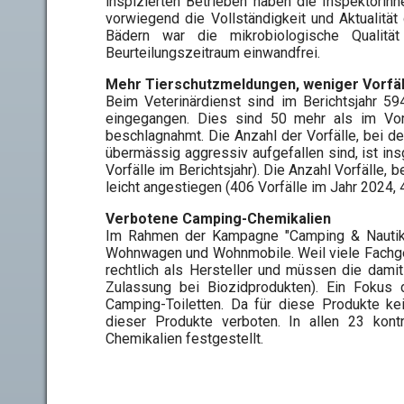
inspizierten Betrieben haben die Inspektorin
vorwiegend die Vollständigkeit und Aktualit
Bädern war die mikrobiologische Qualit
Beurteilungszeitraum einwandfrei.
Mehr Tierschutzmeldungen, weniger Vorfäl
Beim Veterinärdienst sind im Berichtsjahr 5
eingegangen. Dies sind 50 mehr als im Vorj
beschlagnahmt. Die Anzahl der Vorfälle, bei 
übermässig aggressiv aufgefallen sind, ist i
Vorfälle im Berichtsjahr). Die Anzahl Vorfälle, 
leicht angestiegen (406 Vorfälle im Jahr 2024, 4
Verbotene Camping-Chemikalien
Im Rahmen der Kampagne "Camping & Nautik" 
Wohnwagen und Wohnmobile. Weil viele Fachges
rechtlich als Hersteller und müssen die dam
Zulassung bei Biozidprodukten). Ein Fokus 
Camping-Toiletten. Da für diese Produkte ke
dieser Produkte verboten. In allen 23 kont
Chemikalien festgestellt.