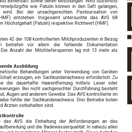
und Birnensaft sowie deren Mischungen. Wird Süssmost
immelpilzgifte wie Patulin können in den Saft gelangen,
 wird. Bei der unsachgerechten Pasteurisation von
l (HMF) entstehen. Insgesamt untersuchte das AVS 68
n Höchstgehalt (Patulin) respektive Richtwert (HMF).
ten 42 der 108 kontrollierten Milchproduzenten in Bezug
en betrafen vor allem die fehlende Dokumentation
 Die Anzahl der Milchliefersperren lag mit 13 mehr als
hende Ausbildung
smetische Behandlungen unter Verwendung von Geräten
 Schall erzeugen, ein Sachkundenachweis erforderlich. Zu
e die dauerhafte Haarentfernung mittels Laser oder
wierungen. Bei nicht sachgerechter Durchführung besteht
aut, Augen und anderem Gewebe. Das AVS kontrollierte im
triebe fehlte der Sachkundenachweis. Drei Betriebe boten
d Ärzten vorbehalten sind.
stkontrolle
te das AVS die Einhaltung der Anforderungen an das
aufbereitung und die Badewasserqualität. In nahezu allen