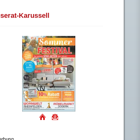
nserat-Karussell
rbung