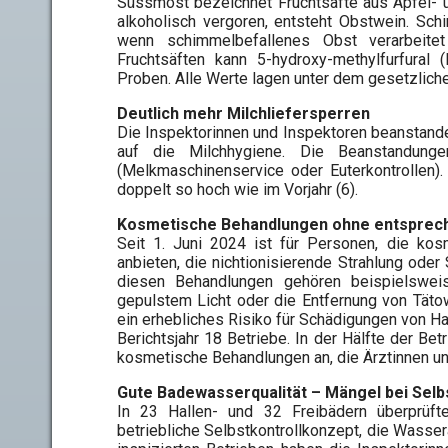
Süssmost bezeichnet Fruchtsäfte aus Apfel- 
alkoholisch vergoren, entsteht Obstwein. Sch
wenn schimmelbefallenes Obst verarbeitet
Fruchtsäften kann 5-hydroxy-methylfurfura
Proben. Alle Werte lagen unter dem gesetzliche
Deutlich mehr Milchliefersperren
Die Inspektorinnen und Inspektoren beanstande
auf die Milchhygiene. Die Beanstandung
(Melkmaschinenservice oder Euterkontrollen).
doppelt so hoch wie im Vorjahr (6).
Kosmetische Behandlungen ohne entsprec
Seit 1. Juni 2024 ist für Personen, die ko
anbieten, die nichtionisierende Strahlung oder
diesen Behandlungen gehören beispielsweis
gepulstem Licht oder die Entfernung von Täto
ein erhebliches Risiko für Schädigungen von H
Berichtsjahr 18 Betriebe. In der Hälfte der Be
kosmetische Behandlungen an, die Ärztinnen un
Gute Badewasserqualität – Mängel bei Selb
In 23 Hallen- und 32 Freibädern überprüf
betriebliche Selbstkontrollkonzept, die Wasser