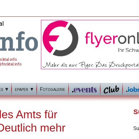
al
cktal.info
fricktal.info
es
epaper
Fotogalerie
des Amts für
S
Deutlich mehr
Su