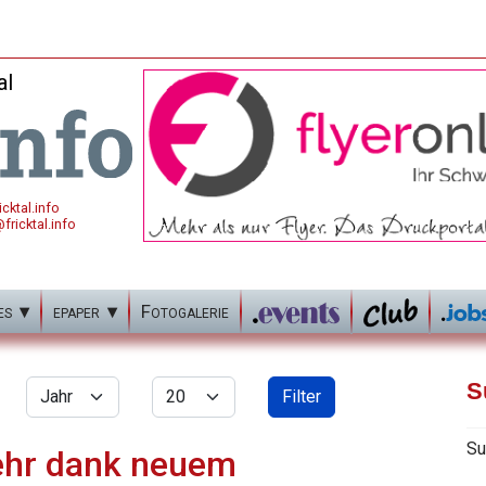
al
cktal.info
fricktal.info
es
epaper
Fotogalerie
Jahr
Anzeige #
S
Filter
Su
ehr dank neuem