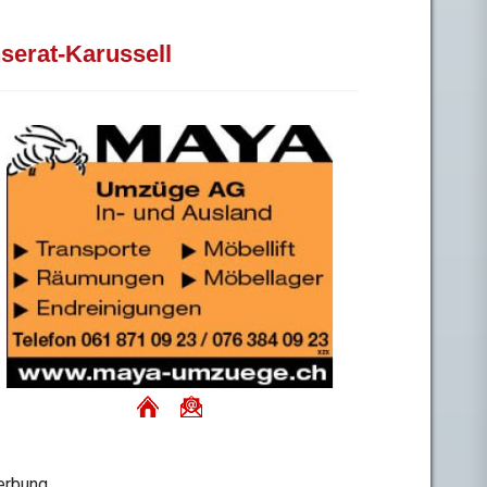
nserat-Karussell
rbung