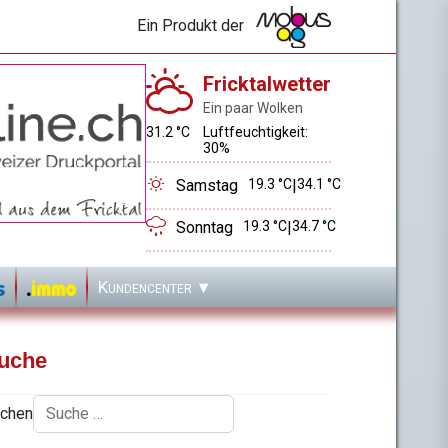
Ein Produkt der
Fricktalwetter
Ein paar Wolken
31.2 °C
Luftfeuchtigkeit:
30%
Samstag
19.3 °C
|
34.1 °C
Sonntag
19.3 °C
|
34.7 °C
Kundencenter
uche
chen